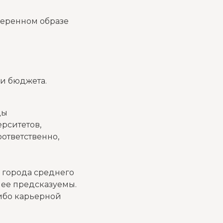
меренном образе
и бюджета.
ды
рситетов,
ответственно,
 города среднего
лее предсказуемы.
ибо карьерной