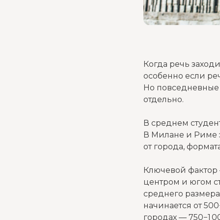
Когда речь заходи
особенно если ре
Но повседневные 
отдельно.
В среднем студент
В Милане и Риме э
от города, форма
Ключевой фактор 
центром и югом с
среднего размера
начинается от 500
городах — 750−1 0