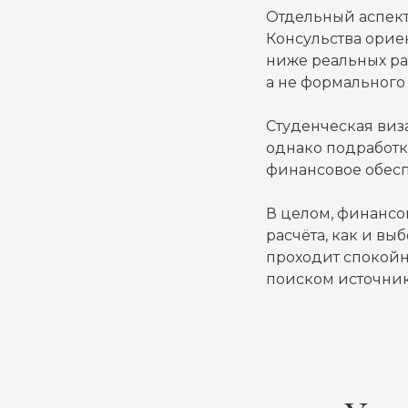
Отдельный аспект
Консульства орие
ниже реальных ра
а не формального
Студенческая виза
однако подработк
финансовое обес
В целом, финансо
расчёта, как и вы
проходит спокойн
поиском источник