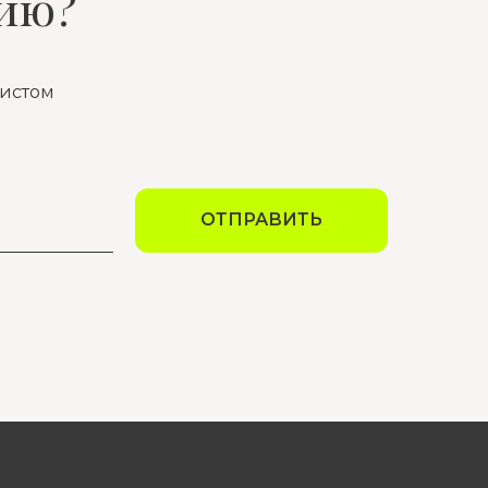
лию?
листом
ОТПРАВИТЬ