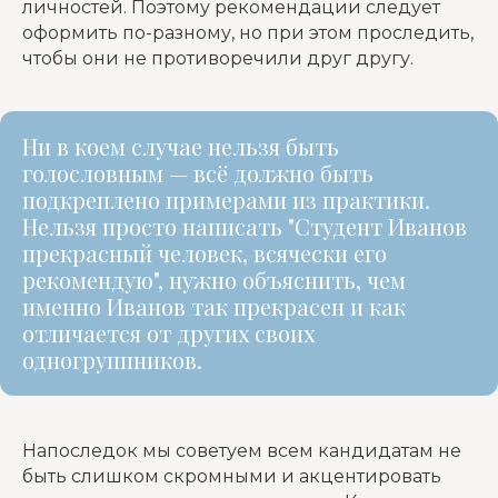
личностей. Поэтому рекомендации следует
оформить по-разному, но при этом проследить,
чтобы они не противоречили друг другу.
Ни в коем случае нельзя быть
голословным — всё должно быть
подкреплено примерами из практики.
Нельзя просто написать "Студент Иванов
прекрасный человек, всячески его
рекомендую", нужно объяснить, чем
именно Иванов так прекрасен и как
отличается от других своих
одногруппников.
Напоследок мы советуем всем кандидатам не
быть слишком скромными и акцентировать