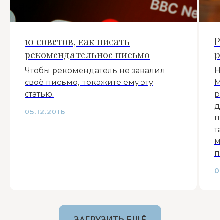
10 советов, как писать
Р
рекомендательное письмо
р
Чтобы рекомендатель не завалил
Н
своё письмо, покажите ему эту
M
статью.
р
д
05.12.2016
п
т
м
п
0
ЗАГРУЗИТЬ ЕЩЁ