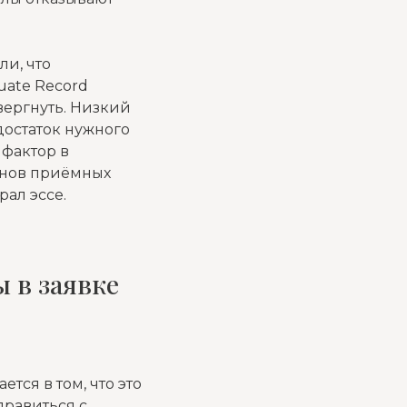
и, что
uate Record
твергнуть. Низкий
достаток нужного
 фактор в
енов приёмных
рал эссе.
 в заявке
ся в том, что это
правиться с