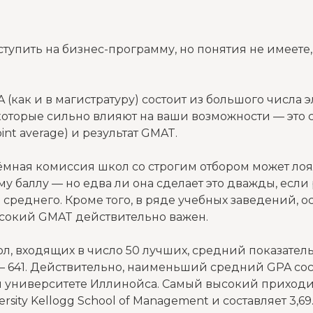
оступить на бизнес-программу, но понятия не имеете,
A (как и в магистратуру) состоит из большого числа 
 которые сильно влияют на ваши возможности — это 
int average) и результат GMAT.
иёмная комиссия школ со строгим отбором может лоя
 баллу — но едва ли она сделает это дважды, если 
среднего. Кроме того, в ряде учебных заведений, ос
ысокий GMAT действительно важен.
л, входящих в число 50 лучших, средний показатель
 641. Действительно, наименьший средний GPA сост
 университете Иллинойса. Самый высокий приходит
ersity Kellogg School of Management и составляет 3,