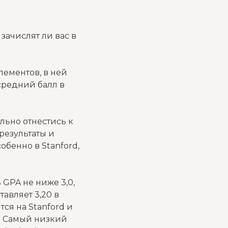
 зачислят ли вас в
элементов, в ней
средний балл в
льно отнестись к
результаты и
обенно в Stanford,
 GPA не ниже 3,0,
авляет 3,20 в
ся на Stanford и
69. Самый низкий