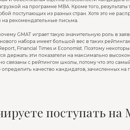
грузкой на программе MBA. Кроме того, результаты 
бой поступающих из разных стран. Хотя это не расп
и на рекомендательные письма.
очему GMAT играет такую значительную роль в заявке
нового набора имеет большой вес в таких рейтингах
 Report, Financial Times и Economist. Поэтому некото
ся держать эти показатели на максимально высоком
сно связаны с рейтингом школы, потому что это самы
 определить качество кандидатов, зачисленных на
ируете поступать на