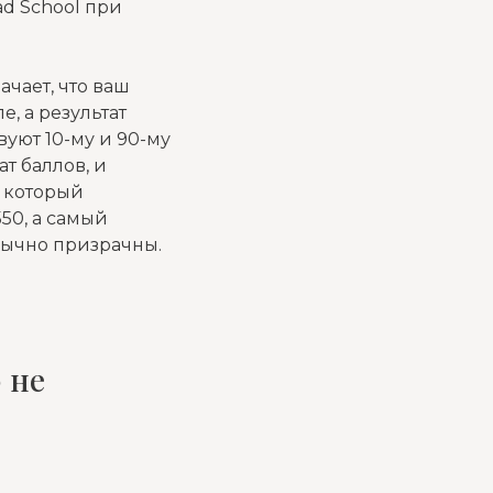
d School при
начает, что ваш
, а результат
уют 10-му и 90-му
т баллов, и
, который
50, а самый
бычно призрачны.
 не