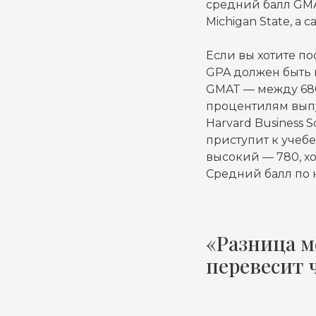
средний балл GMA
Michigan State, а
Если вы хотите пос
GPA должен быть в
GMAT — между 680 
процентилям выпу
Harvard Business 
приступит к учебе
высокий — 780, х
Средний балл по н
«Разница м
перевесит 