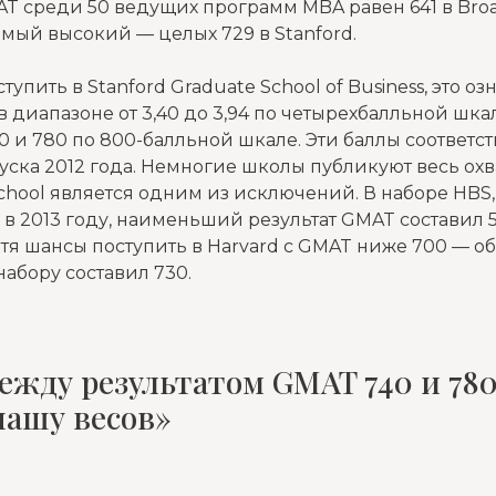
T среди 50 ведущих программ MBA равен 641 в Broa
 самый высокий — целых 729 в Stanford.
тупить в Stanford Graduate School of Business, это оз
 диапазоне от 3,40 до 3,94 по четырехбалльной шкале
и 780 по 800-балльной шкале. Эти баллы соответств
ска 2012 года. Немногие школы публикуют весь охва
School является одним из исключений. В наборе HBS
 в 2013 году, наименьший результат GMAT составил 5
отя шансы поступить в Harvard с GMAT ниже 700 — о
абору составил 730.
ежду результатом GMAT 740 и 780
чашу весов»