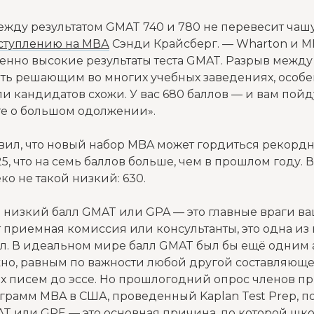
жду результатом GMAT 740 и 780 не перевесит чашу
ступлению на МВА
Сэнди Крайсберг. — Wharton и M
енно высокие результаты теста GMAT. Разрыв между 
ть решающим во многих учебных заведениях, особе
 кандидатов схожи. У вас 680 баллов — и вам пойду
те о большом одолжении».
вил, что новый набор MBA может гордиться рекор
, что на семь баллов больше, чем в прошлом году. 
о не такой низкий: 630.
: низкий балл GMAT или GPA — это главные враги ва
ят приемная комиссия или консультанты, это одна и
л. В идеальном мире балл GMAT был бы ещё одним 
но, равным по важности любой другой составляющей
 писем до эссе. Но прошлогодний опрос членов п
грамм MBA в США, проведенный Kaplan Test Prep, по
T или GRE — это основная причина, по которой шк