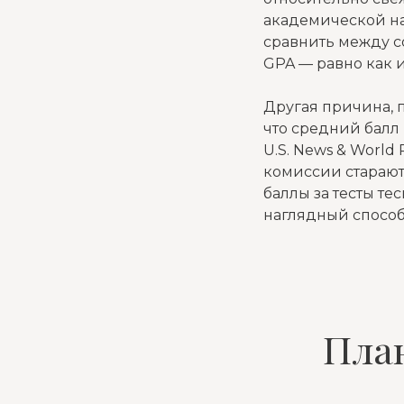
академической на
сравнить между со
GPA — равно как 
Другая причина, п
что средний балл 
U.S. News & World
комиссии старают
баллы за тесты те
наглядный способ
План