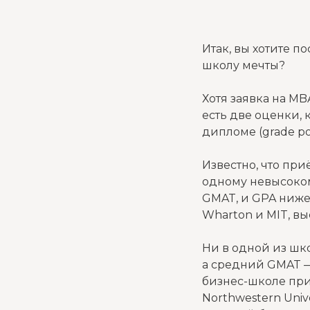
Итак, вы хотите п
школу мечты?
Хотя заявка на MB
есть две оценки,
дипломе (grade po
Известно, что пр
одному невысокому
GMAT, и GPA ниже 
Wharton и MIT, в
Ни в одной из шко
а средний GMAT —
бизнес-школе при
Northwestern Univ