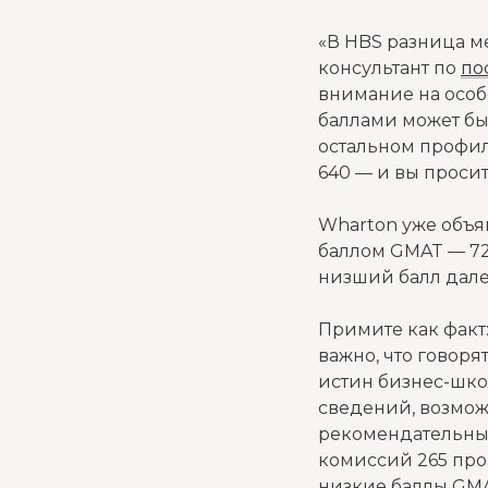
«В HBS разница ме
консультант по
по
внимание на особ
баллами может бы
остальном профили
640 — и вы проси
Wharton уже объя
баллом GMAT — 725
низший балл далек
Примите как факт
важно, что говор
истин бизнес-шко
сведений, возмож
рекомендательных
комиссий 265 про
низкие баллы GMA