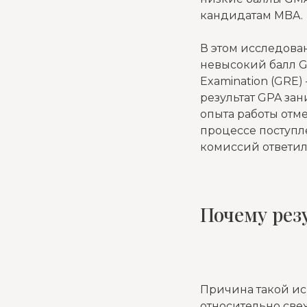
кандидатам MBA.
В этом исследова
невысокий балл G
Examination (GRE)
результат GPA зан
опыта работы отме
процессе поступл
комиссий ответили
Почему рез
Причина такой ис
относительно све