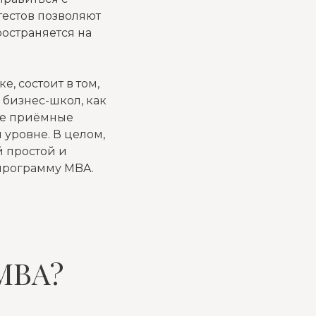
тестов позволяют
ространяется на
, состоит в том,
 бизнес-школ, как
рые приёмные
 уровне. В целом,
й простой и
 программу MBA.
 MBA?