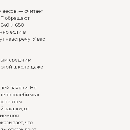
 весов, — считает
IT обращают
640 и 680
нно если в
т навстречу. У вас
дным средним
В этой школе даже
шей заявки. Не
з непоколебимых
аспектом
 заявки, от
риёмной
казывает, что
олы отказывают