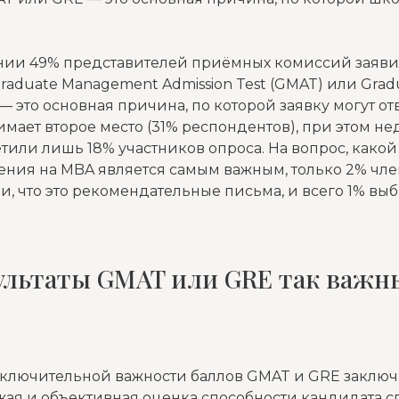
нии 49% представителей приёмных комиссий заявил
raduate Management Admission Test (GMAT) или Grad
 — это основная причина, по которой заявку могут о
имает второе место (31% респондентов), при этом не
тили лишь 18% участников опроса. На вопрос, какой
ения на MBA является самым важным, только 2% чл
, что это рекомендательные письма, и всего 1% выб
ультаты GMAT или GRE так важны
ключительной важности баллов GMAT и GRE заключает
жая и объективная оценка способности кандидата с